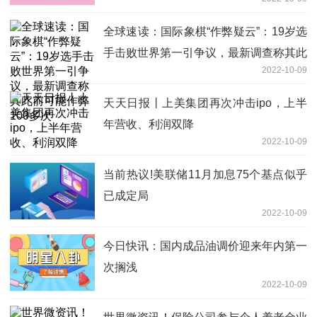
全球速读：国际象棋“作弊疑云”：19岁选
手击败世界第一引争议，最新调查称其此
2022-10-09
前可能作弊100多次
天天日报丨上美集团再次冲击ipo，上半
年营收、利润双降
2022-10-09
当前热议!美联储11月加息75个基点似乎
已成定局
2022-10-09
今日快讯：国内成品油调价迎来年内第一
次搁浅
2022-10-09