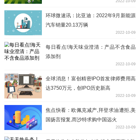
2022-10-09
环球微速讯：比亚迪：2022年9月新能源
汽车销量20.13万辆
2022-10-09
每日看点!海天味业澄清：产品不含食品
添加剂
2022-10-09
全球消息！富创精密IPO首发律师费用高
达3750万元，创IPO历史新高
2022-10-09
焦点快看：欧佩克减产,拜登求油遭拒,美
国扬言报复,而沙特求购中国远火
2022-10-09