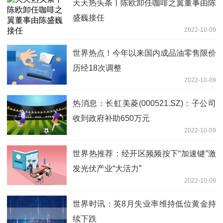
天天热头条丨陈欧卸任咖啡之翼董事由陈
盛巍接任
2022-10-09
世界热点！今年以来国内成品油零售限价
历经18次调整
2022-10-09
热消息：长虹美菱(000521.SZ)：子公司
收到政府补助650万元
2022-10-09
世界热推荐：经开区频频按下“加速键”激
发光伏产业“大活力”
2022-10-09
世界时讯：英8月失业率维持低位黄金持
续下跌