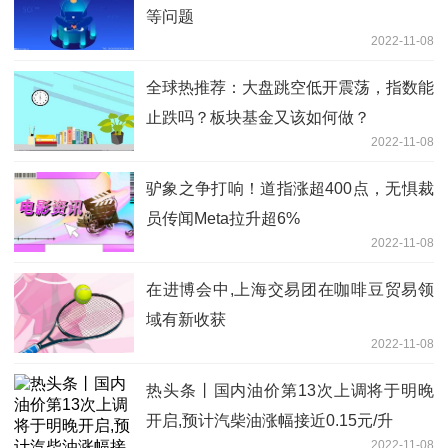
等问题
2022-11-08
全球热推荐：大盘跳空低开震荡，指数能
止跌吗？板块基金又该如何做？
2022-11-08
驴象之争打响！道指涨超400点，无惧裁
员传闻Meta拉升超6%
2022-11-08
在进博会中,上海交易团在咖啡豆贸易领
域有新收获
2022-11-08
热头条丨国内油价第13次上调将于明晚
开启,预计汽柴油涨幅接近0.15元/升
2022-11-08