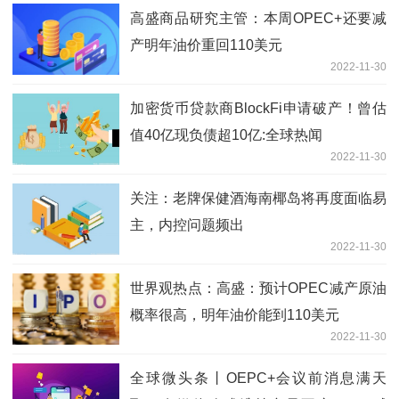
高盛商品研究主管：本周OPEC+还要减
产明年油价重回110美元
2022-11-30
加密货币贷款商BlockFi申请破产！曾估
值40亿现负债超10亿:全球热闻
2022-11-30
关注：老牌保健酒海南椰岛将再度面临易
主，内控问题频出
2022-11-30
世界观热点：高盛：预计OPEC减产原油
概率很高，明年油价能到110美元
2022-11-30
全球微头条丨OEPC+会议前消息满天