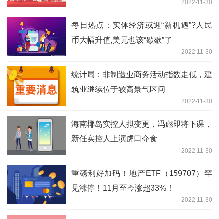
2022-11-30
每日热点：实体经济或迎“新机遇”?人民
币大幅升值,美元也该“歇歇”了
2022-11-30
统计局：非制造业商务活动指数走低，建
筑业继续位于较高景气区间
2022-11-30
海南椰岛实控人拟变更，冯彪即将下课，
新任实控人上演虎口夺食
2022-11-30
重磅利好加码！地产ETF（159707）罕
见涨停！11月至今涨超33%！
2022-11-30