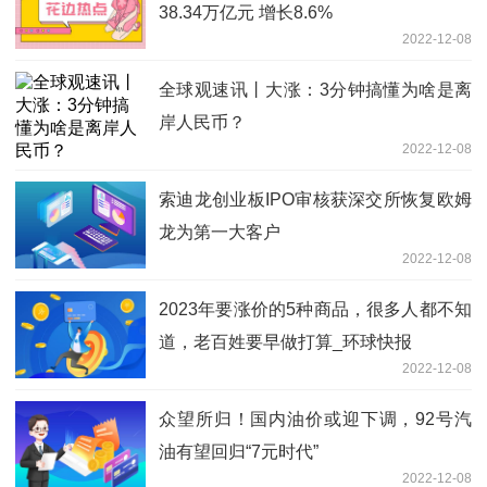
38.34万亿元 增长8.6%
2022-12-08
全球观速讯丨大涨：3分钟搞懂为啥是离
岸人民币？
2022-12-08
索迪龙创业板IPO审核获深交所恢复欧姆
龙为第一大客户
2022-12-08
2023年要涨价的5种商品，很多人都不知
道，老百姓要早做打算_环球快报
2022-12-08
众望所归！国内油价或迎下调，92号汽
油有望回归“7元时代”
2022-12-08