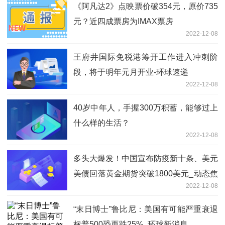
《阿凡达2》点映票价破354元，原价735
元？近四成票房为IMAX票房
2022-12-08
王府井国际免税港筹开工作进入冲刺阶
段，将于明年元月开业-环球速递
2022-12-08
40岁中年人，手握300万积蓄，能够过上
什么样的生活？
2022-12-08
多头大爆发！中国宣布防疫新十条、美元
美债回落黄金期货突破1800美元_动态焦
2022-12-08
点
“末日博士”鲁比尼：美国有可能严重衰退
标普500恐再跌25%_环球新消息