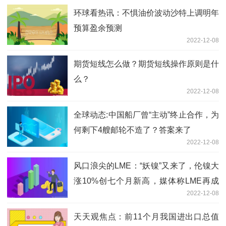
环球看热讯：不惧油价波动沙特上调明年
预算盈余预测
2022-12-08
期货短线怎么做？期货短线操作原则是什
么？
2022-12-08
全球动态:中国船厂曾“主动”终止合作，为
何剩下4艘邮轮不造了？答案来了
2022-12-08
风口浪尖的LME：“妖镍”又来了，伦镍大
涨10%创七个月新高，媒体称LME再成
2022-12-08
收购目标:环球热推荐
天天观焦点：前11个月我国进出口总值