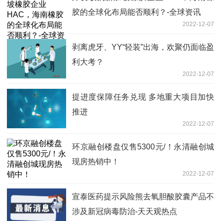
胶的全球化布局能否顺利？-全球资讯
2022-12-07
剥离虎牙、YY“轻装”出海，欢聚仍面临盈
利大考？
2022-12-07
提进度保障任务兑现 多地重大项目加快
推进
2022-12-07
环京融创楼盘仅售5300元/！永清融创城
现房热销中！
2022-12-07
宣泰医药提示风险熊去氧胆酸胶囊产品不
涉及新冠病毒防治-天天观热点