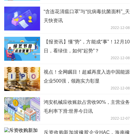
“含连花清瘟口罩”与“抗病毒抗菌面料”_天
天快资讯
2022-12-08
【报资讯】懂“势”，方能成“事”！12月10
日，看绿佳，如何“起势”？
2022-12-08
视点！全网瞩目！超威再度入选中国能源
企业500强，领跑实力彰显
2022-12-08
鸿安机械应收账款占营收90%，主营业务
毛利率下滑:世界今日讯
2022-12-07
斥资收购新加坡橡胶企业HAC，海南橡