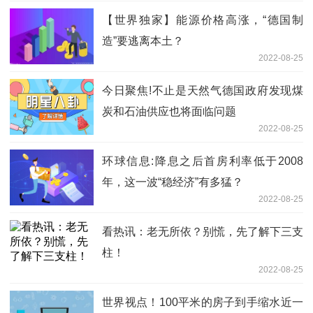
【世界独家】能源价格高涨，“德国制
造”要逃离本土？
2022-08-25
今日聚焦!不止是天然气德国政府发现煤
炭和石油供应也将面临问题
2022-08-25
环球信息:降息之后首房利率低于2008
年，这一波“稳经济”有多猛？
2022-08-25
看热讯：老无所依？别慌，先了解下三支
柱！
2022-08-25
世界视点！100平米的房子到手缩水近一