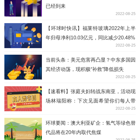
已经到来
2022-08-25
【环球时快讯】福莱特玻璃2022年上半
年归母净利10.03亿元，同比减少20.48%
2022-08-25
当前头条：美元危害再凸显？中东多国因
其经济动荡，现积极“补救”降低损失
2022-08-25
【速看料】张庭夫妇转战东南亚，活动现
场林瑞阳称：下次见面希望你们每人带
2022-08-25
100个人
环球要闻：澳大利亚矿企：氢气等绿色替
代品将在20年内取代焦煤