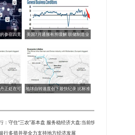
中的参宿四竟
美国7月通胀有所缓解 联储制造业
的？
指数暴跌至-31.3
特丹正处在可
地球自转速度创下最快纪录 比标准
水位
24小时(86400秒)少1.59毫秒
行：守住“三农”基本盘 服务稳经济大盘:当前快播
银行多措并举全力支持地方经济发展