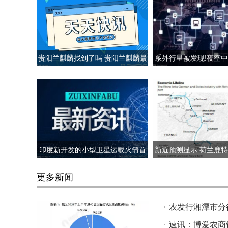
贵阳兰麒麟找到了吗 贵阳兰麒麟最
系外行星被发现!夜空
新消息
然也不是永恒
印度新开发的小型卫星运载火箭首
新近预测显示 荷兰鹿
次发射任务失败
能断航的超低
更多新闻
农发行湘潭市分
速讯：博爱农商