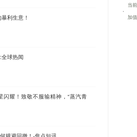
当前
的暴利生意！
加值
:全球热闻
星闪耀！致敬不服输精神，“蒸汽青
何规避回撤！-焦点短讯