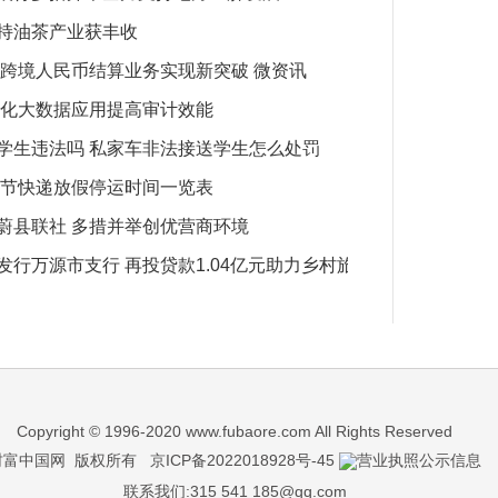
持油茶产业获丰收
 跨境人民币结算业务实现新突破 微资讯
深化大数据应用提高审计效能
学生违法吗 私家车非法接送学生怎么处罚
春节快递放假停运时间一览表
蔚县联社 多措并举创优营商环境
发行万源市支行 再投贷款1.04亿元助力乡村旅游公路建设
Copyright © 1996-2020
www.fubaore.com
All Rights Reserved
财富中国网
版权所有
京ICP备2022018928号-45
营业执照公示信息
联系我们:315 541 185@qq.com