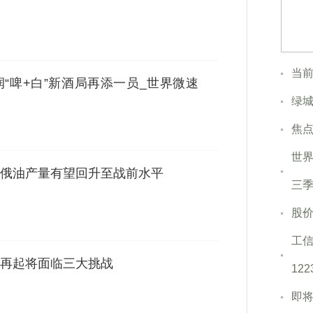
当前
“啤+白”新酒局再添一员_世界微速
绿城
焦点
世界
俄油产量有望回升至战前水平
三季
股价
工信
东山再起将面临三大挑战
12
即将